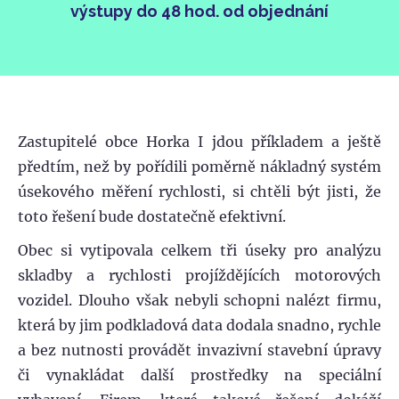
výstupy do 48 hod. od objednání
Zastupitelé obce Horka I jdou příkladem a ještě
předtím, než by pořídili poměrně nákladný systém
úsekového měření rychlosti, si chtěli být jisti, že
toto řešení bude dostatečně efektivní.
Obec si vytipovala celkem tři úseky pro analýzu
skladby a rychlosti projíždějících motorových
vozidel. Dlouho však nebyli schopni nalézt firmu,
která by jim podkladová data dodala snadno, rychle
a bez nutnosti provádět invazivní stavební úpravy
či vynakládat další prostředky na speciální