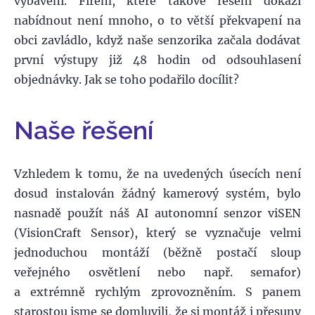
vybavení. Firem, které takové řešení dokáží
nabídnout není mnoho, o to větší překvapení na
obci zavládlo, když naše senzorika začala dodávat
první výstupy již 48 hodin od odsouhlasení
objednávky. Jak se toho podařilo docílit?
Naše řešení
Vzhledem k tomu, že na uvedených úsecích není
dosud instalován žádný kamerový systém, bylo
nasnadě použít náš AI autonomní senzor viSEN
(VisionCraft Sensor), který se vyznačuje velmi
jednoduchou montáží (běžně postačí sloup
veřejného osvětlení nebo např. semafor)
a extrémně rychlým zprovozněním. S panem
starostou jsme se domluvili, že si montáž i přesuny